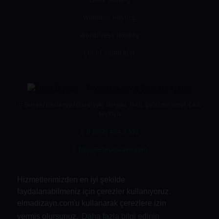
Linux Hosting
Windows Hosting
WordPress Hosting
Cloud Sunucular
Bursa/Mudanya/Güzelyalı Burgaz Mah. Şehitmehmet Cad.
No:77/A
0 (532) 404 9 532
bilgi@elmadizayn.com
0 (532) 404 9 532
Hizmetlerimizden en iyi şekilde
faydalanabilmeniz için çerezler kullanıyoruz.
elmadizayn.com'u kullanarak çerezlere izin
vermiş olursunuz.
Daha fazla bilgi edinin