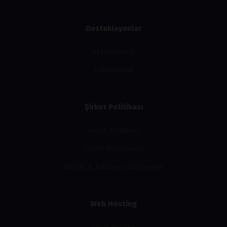
Destekleyenler
skyfm.com.tr
cokdaha.net
Şirket Politikası
Kalite Politikası
Üyelik Sözleşmesi
Hizmet & Kullanım Sözleşmesi
Web Hosting