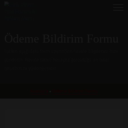
Ödeme Bildirim Formu
Lütfen aşağıdaki form üzerinden havale bilgilerini bize
gönderin. Havale tutarı hesapta görüldüğü an tutar
hesabınıza yüklenecektir.
Anasayfa
Ödeme Bildirim Formu
●