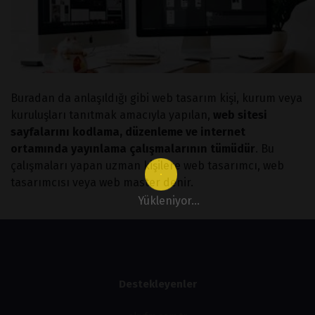
Buradan da anlaşıldığı gibi web tasarım kişi, kurum veya
kuruluşları tanıtmak amacıyla yapılan,
web sitesi
sayfalarını kodlama, düzenleme ve internet
ortamında yayınlama çalışmalarının tümüdür
. Bu
çalışmaları yapan uzman kişilere web tasarımcı, web
tasarımcısı veya web master denir.
Yükleniyor...
Destekleyenler