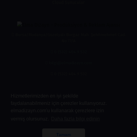
Cloud Sunucular
Bursa/Mudanya/Güzelyalı Burgaz Mah. Şehitmehmet Cad.
No:77/A
0 (532) 404 9 532
bilgi@elmadizayn.com
0 (532) 404 9 532
Hizmetlerimizden en iyi şekilde
faydalanabilmeniz için çerezler kullanıyoruz.
elmadizayn.com'u kullanarak çerezlere izin
vermiş olursunuz.
Daha fazla bilgi edinin
Kabul Ettiğimiz Ödemeler
Tamam