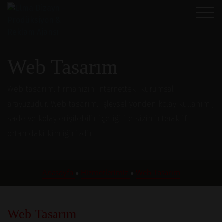
Web Tasarım
Web tasarım, firmanızın internetteki kurumsal
arayüzüdür. Web tasarım, işlevsel yönden kolay kullanımı,
sade ve kolay erişilebilir içeriği ile sizin interaktif
ortamdaki kimliğinizdir.
Anasayfa
Hizmetlerimiz
Web Tasarım
●
●
Web Tasarım