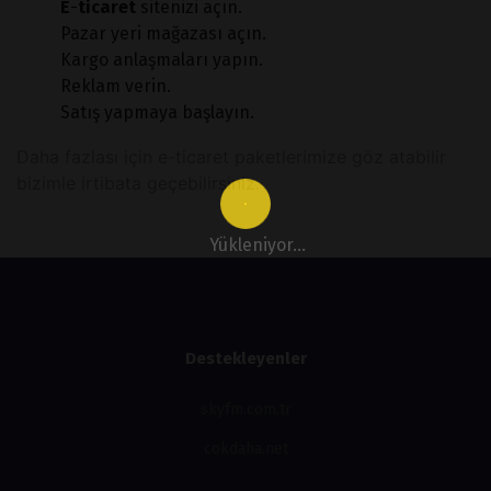
E
-
ticaret
sitenizi açın.
Pazar yeri mağazası açın.
Kargo anlaşmaları yapın.
Reklam verin.
Satış yapmaya başlayın.
Daha fazlası için e-ticaret paketlerimize göz atabilir
bizimle irtibata geçebilirsiniz.
Yükleniyor...
Destekleyenler
skyfm.com.tr
cokdaha.net