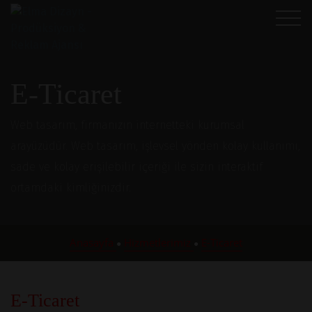
E-Ticaret
Web tasarım, firmanızın internetteki kurumsal
arayüzüdür. Web tasarım, işlevsel yönden kolay kullanımı,
sade ve kolay erişilebilir içeriği ile sizin interaktif
ortamdaki kimliğinizdir.
Anasayfa
Hizmetlerimiz
E-Ticaret
●
●
E-Ticaret