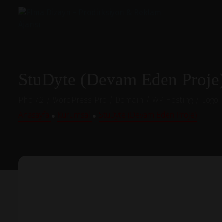
StuDyte (Devam Eden Proje
Php 7.2 / WordPress Pro / Domain / WP Hosting / Logo
Anasayfa
Kurumsal
StuDyte (Devam Eden Proje)
●
●