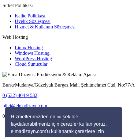
Şirket Politikası
Kalite Politikası
Üyelik Sözleşmesi
Hizmet & Kullanım Sözleşmesi
Web Hosting
Linux Hosting
Windows Hosting
WordPress Hosting
Cloud Sunucular
Bursa/Mudanya/Güzelyalı Burgaz Mah. Şehitmehmet Cad. No:77/A
0 (532) 404 9 532
bilgi@elmadizayn.com
0 (532) 404 9 532
Hizmetlerimizden en iyi şekilde
faydalanabilmeniz için çerezler kullanıyoruz.
Kabul Ettiğimiz Ödemeler
elmadizayn.com'u kullanarak çerezlere izin