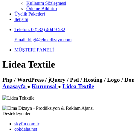
Kullanım Sözleşmesi
Ödeme Bildirim
Üyelik Paketleri
İletişim
Telefon: 0 (532) 404 9 532
Email: bilgi@elmadizayn.com
MÜŞTERİ PANELİ
Lidea Textile
Php / WordPress / jQuery / Psd / Hosting / Logo / D
Anasayfa
Kurumsal
Lidea Textile
●
●
Destekleyenler
skyfm.com.tr
cokdaha.net