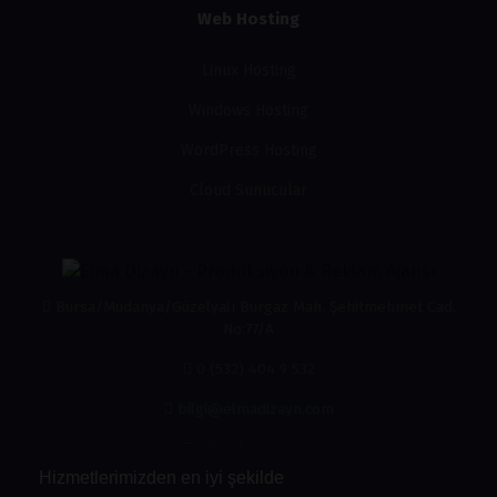
Web Hosting
Linux Hosting
Windows Hosting
WordPress Hosting
Cloud Sunucular
Bursa/Mudanya/Güzelyalı Burgaz Mah. Şehitmehmet Cad.
No:77/A
0 (532) 404 9 532
bilgi@elmadizayn.com
0 (532) 404 9 532
Hizmetlerimizden en iyi şekilde