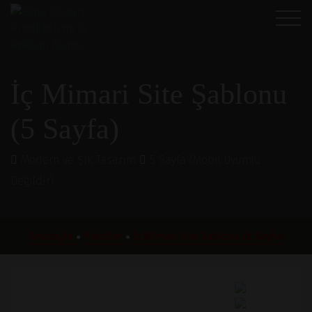
İç Mimari Site Şablonu
(5 Sayfa)
Modern ve Şık Tasarım
5 Sayfa (Mobil Uyumlu
Değildir)
Anasayfa
Paketler
İç Mimari Site Şablonu (5 Sayfa)
●
●