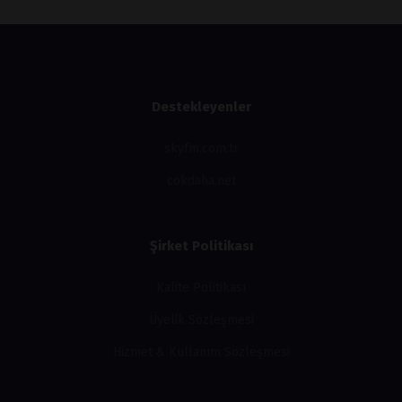
Destekleyenler
skyfm.com.tr
cokdaha.net
Şirket Politikası
Kalite Politikası
Üyelik Sözleşmesi
Hizmet & Kullanım Sözleşmesi