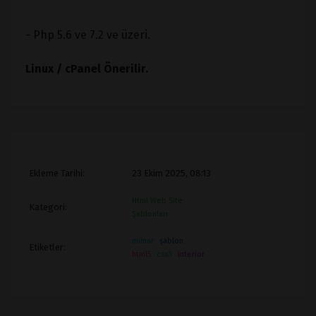
- Php 5.6 ve 7.2 ve üzeri.
Linux / cPanel Önerilir.
Ekleme Tarihi:
23 Ekim 2025, 08:13
Html Web Site
Kategori:
Şablonları
mimar
şablon
Etiketler:
html5
css3
interior